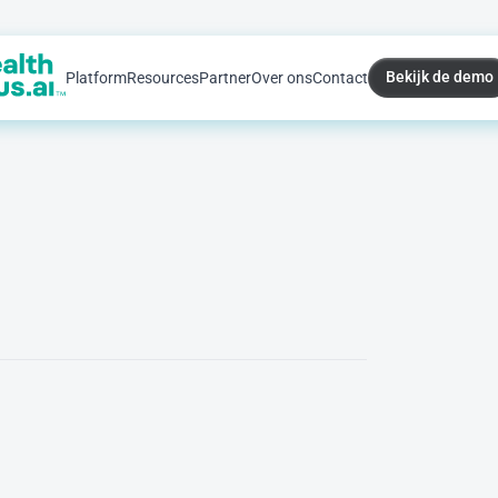
Bekijk de demo
Platform
Resources
Partner
Over ons
Contact
Bekijk de demo
s
ndheidszorg
e
n
o
v
e
r
h
e
i
d
o
m
d
u
u
r
z
a
m
e
t
r
a
n
s
f
o
r
m
a
t
i
e
H
i
j
i
s
d
e
p
i
o
n
i
e
r
v
a
n
d
e
w
e
r
e
l
d
w
i
j
d
e
D
I
C
O
M
c
h
e
b
e
e
l
d
v
o
r
m
i
n
g
e
n
i
n
t
e
r
o
p
e
r
a
b
i
l
i
t
e
i
t
d
i
e