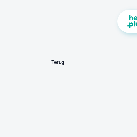
Terug
Rudy
Mattheu
Adviseur
digitale
transformatie
in
de
gezo
R
u
d
y
v
e
r
b
i
n
d
t
z
i
e
k
e
n
h
u
i
z
e
n
,
i
n
d
u
s
t
r
i
e
i
n
d
e
g
e
z
o
n
d
h
e
i
d
s
z
o
r
g
t
e
v
e
r
s
n
e
l
l
e
n
.
-
s
t
a
n
d
a
a
r
d
,
e
e
n
h
o
e
k
s
t
e
e
n
v
a
n
m
e
d
i
s
w
e
r
e
l
d
w
i
j
d
w
o
r
d
t
g
e
b
r
u
i
k
t
.